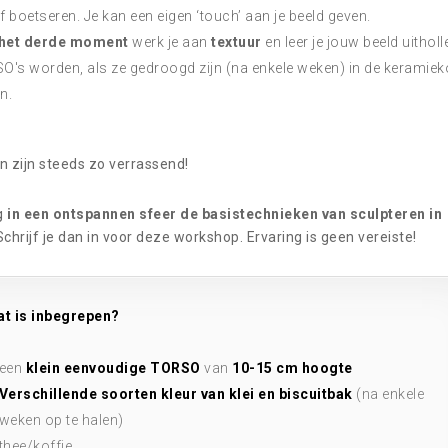
ef boetseren. Je kan een eigen ‘touch’ aan je beeld geven.
het derde moment
werk je aan
textuur
en leer je jouw beeld uitholl
O's worden, als ze gedroogd zijn (na enkele weken) in de keramie
n.
n zijn steeds zo verrassend!
ag
in een ontspannen sfeer de basistechnieken van sculpteren in
Schrijf je dan in voor deze workshop. Ervaring is geen vereiste!
t is inbegrepen?
een
klein eenvoudige TORSO
van
10-15 cm hoogte
Verschillende soorten kleur van klei en biscuitbak
(na enkele
weken op te halen)
thee/koffie