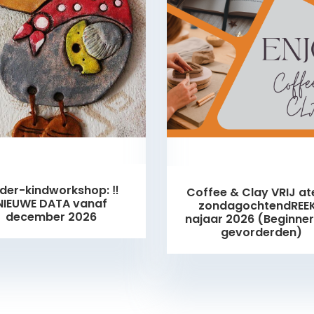
der-kindworkshop: ‼️
Coffee & Clay VRIJ ate
NIEUWE DATA vanaf
zondagochtendREE
december 2026
najaar 2026 (Beginner
gevorderden)
Nog 2 plaatsjes beschikbaar!