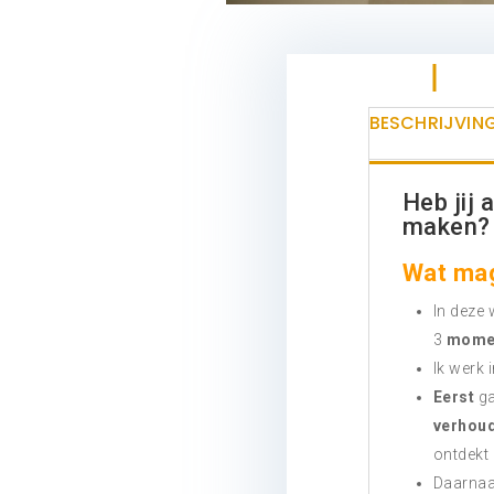
BESCHRIJVIN
Heb jij 
maken?
Wat mag
In deze
3
mome
Ik werk 
Eerst
g
verhou
ontdekt 
Daarnaa