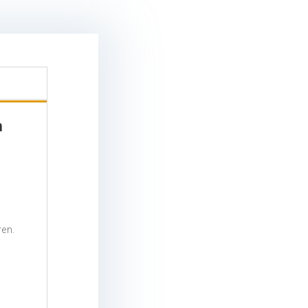
n
ren.