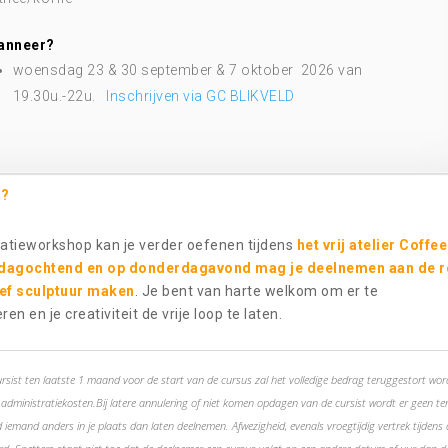
anneer?
woensdag 23 & 30 september & 7 oktober 2026 van
19.30u.-22u.
Inschrijven via GC BLIKVELD
 ?
iatieworkshop kan je verder oefenen tijdens
het vrij atelier Coffee
ndagochtend en op donderdagavond mag je deelnemen aan de 
ief sculptuur maken
. Je bent van harte welkom om er te
en en je creativiteit de vrije loop te laten.
ursist ten laatste 1 maand voor de start van de cursus zal het volledige bedrag teruggestort wo
dministratiekosten.Bij latere annulering of niet komen opdagen van de cursist wordt er geen te
 iemand anders in je plaats dan laten deelnemen. Afwezigheid, evenals vroegtijdig vertrek tijdens 