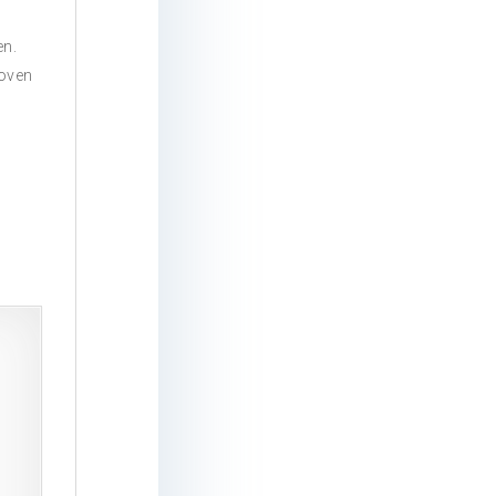
en.
koven