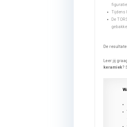
figurati
Tijdens
De TORS
gebakke
De resultate
Leer jij gra
keramiek
? 
Wa