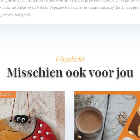
d. Spetters staat niet toe dat de deelnemer een cursus volgt op een andere datum of uur dan 
en. Indien de deelnemer toch beslist de geplande cursus op een andere datum of tijdstip te volgen,
sgeld verschuldigd zijn.
Uitgelicht
Misschien ook voor jou
KOCHT