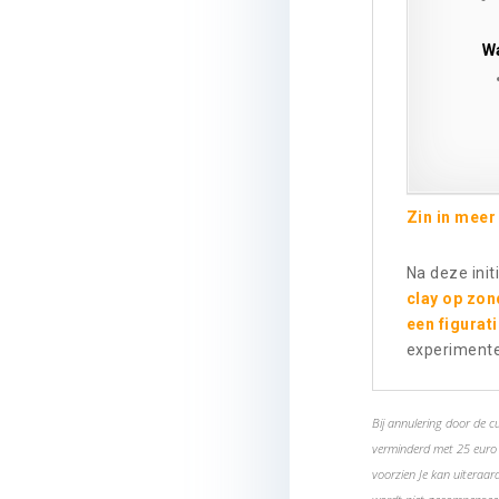
W
Zin in meer
Na deze init
clay op zo
een figurat
experimenter
Bij annulering door de c
verminderd met 25 euro a
voorzien Je kan uiteraard