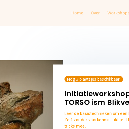
Home
Over
Workshop
Nog 3 plaatsjes beschikbaar!
Initiatieworksho
TORSO ism Blikve
Leer de basistechnieken om een 
Zelf zonder voorkennis, lukt je di
tricks mee.