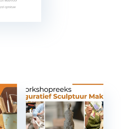
deze waarvoor
 zal opnieuw