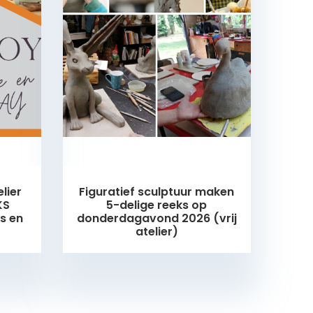
lier
Figuratief sculptuur maken
KS
5-delige reeks op
s en
donderdagavond 2026 (vrij
atelier)
Nog 3 plaatsjes beschikbaar!