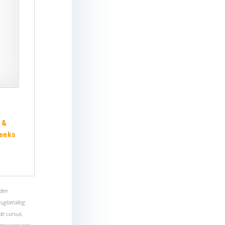
 &
reeks
rden
rugbetaling
de cursus,