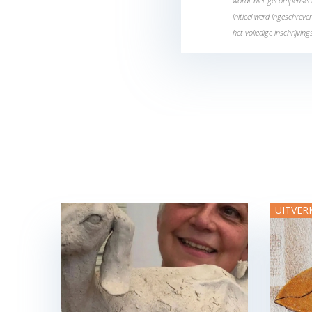
wordt niet gecompenseer
initieel werd ingeschrev
het volledige inschrijving
UITVER