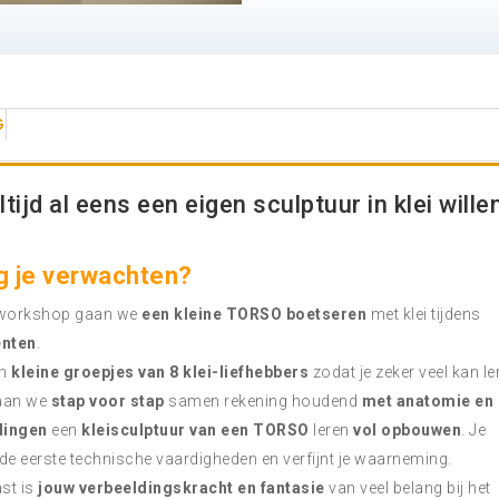
G
altijd al eens een eigen sculptuur in klei wille
 je verwachten?
 workshop gaan we
een kleine TORSO boetseren
met klei tijdens
nten
.
in
kleine groepjes van 8 klei-liefhebbers
zodat je zeker veel kan le
aan we
stap voor stap
samen rekening houdend
met anatomie en
dingen
een
kleisculptuur van een TORSO
leren
vol opbouwen
. Je
de eerste technische vaardigheden en verfijnt je waarneming.
st is
jouw verbeeldingskracht en fantasie
van veel belang bij het