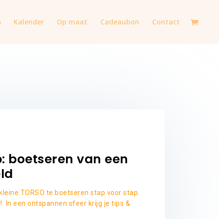
s
Kalender
Op maat
Cadeaubon
Contact
p: boetseren van een
ld
kleine TORSO te boetseren stap voor stap.
t! In een ontspannen sfeer krijg je tips &