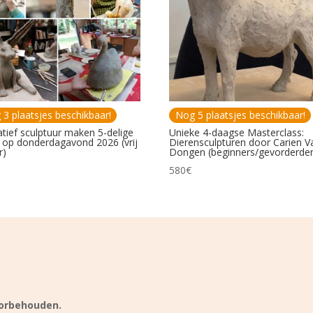
3 plaatsjes beschikbaar!
Nog 5 plaatsjes beschikbaar!
atief sculptuur maken 5-delige
Unieke 4-daagse Masterclass:
 op donderdagavond 2026 (vrij
Dierensculpturen door Carien V
r)
Dongen (beginners/gevorderde
580
€
oorbehouden.