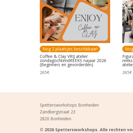
Nog 2 plaatsjes beschikbaar!
Nog 
Coffee & Clay VRIJ atelier
Figur
zondagochtendREEKS najaar 2026
reeks
(Beginners en gevorderden)
atelie
265
€
265
€
Spettersworkshops Bonheiden
Zandbergstraat 23
2820 Bonheiden
© 2026 Spettersworkshops. Alle rechten v