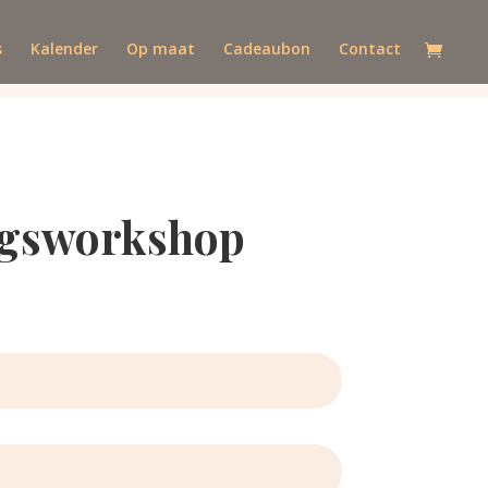
s
Kalender
Op maat
Cadeaubon
Contact
dagsworkshop